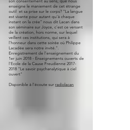
son consentement au sens, que nous
enseigne le maniement de cet étrange
outil et sa prise sur le corps? "La langue
est vivante pour autant qu'à chaque
instant on la crée" nous dit Lacan dans
son séminaire sur Joyce, c'est ce versant
de la création, hors norme, sur lequel
veillent ces institutions, qui sera à
l'honneur dans cette soirée où Philippe
Lacadée sera notre invité.".
Enregistrement de l'enseignement du
1er juin 2018 - Enseignements ouverts de
l'Ecole de la Cause Freudienne
2017-
2018
"Le savoir psychanalytique à ciel
ouvert"
Disponible à l'écoute sur
radiolacan