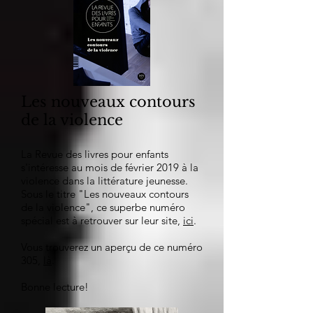
Les nouveaux contours
de la violence
La Revue des livres pour enfants
s'intéresse au mois de février 2019 à la
violence dans la littérature jeunesse.
Sous le titre "Les nouveaux contours
de la violence", ce superbe numéro
spécial est à retrouver sur leur site,
ici
.
Vous trouverez un aperçu de ce numéro
305,
là
.
Bonne lecture!