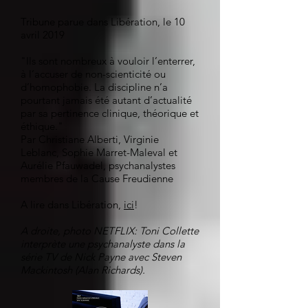
Tribune parue dans Libération, le 10
avril 2019
"Ils sont nombreux à vouloir l’enterrer,
à l’accuser de non-scienticité ou
d’homophobie. La discipline n’a
pourtant jamais été autant d’actualité
par sa pertinence clinique, théorique et
éthique."
Par Christiane Alberti, Virginie
Leblanc, Sophie Marret-Maleval et
Aurélie Pfauwadel, psychanalystes
membres de la Cause Freudienne
A lire dans Libération,
ici
!
A droite, photo NETFLIX: Toni Collette
interprète une psychanalyste dans la
série TV de Nick Payne avec Steven
Mackintosh (Alan Richards).