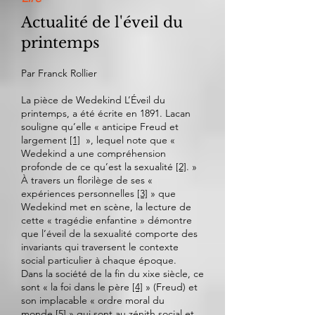
Actualité de l'éveil du
printemps
Par Franck Rollier
La pièce de Wedekind L’Éveil du
printemps, a été écrite en 1891. Lacan
souligne qu’elle « anticipe Freud et
largement
[1]
», lequel note que «
Wedekind a une compréhension
profonde de ce qu’est la sexualité
[2]
. »
À travers un florilège de ses «
expériences personnelles
[3]
» que
Wedekind met en scène, la lecture de
cette « tragédie enfantine » démontre
que l’éveil de la sexualité comporte des
invariants qui traversent le contexte
social particulier à chaque époque.
Dans la société de la fin du xixe siècle, ce
sont « la foi dans le père
[4]
» (Freud) et
son implacable « ordre moral du
monde
[5]
» qui sont au zénith social et