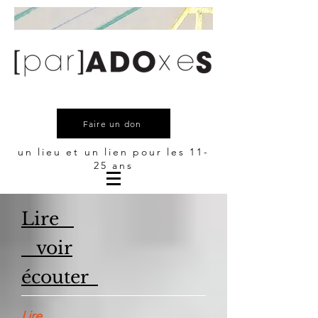
Faire un don
un lieu et un lien pour les 11-
25 ans
Lire
voir
écouter
Lire