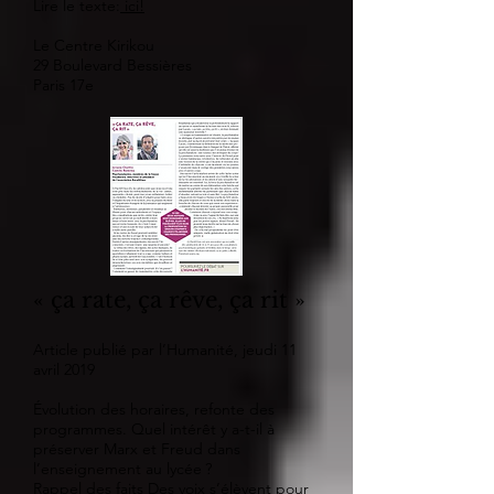
Lire le texte:
ici!
Le Centre Kirikou
29 Boulevard Bessières
Paris 17e
« ça rate, ça rêve, ça rit »
Article publié par l’Humanité, jeudi 11
avril 2019
Évolution des horaires, refonte des
programmes. Quel intérêt y a-t-il à
préserver Marx et Freud dans
l’enseignement au lycée ?
Rappel des faits Des voix s’élèvent pour