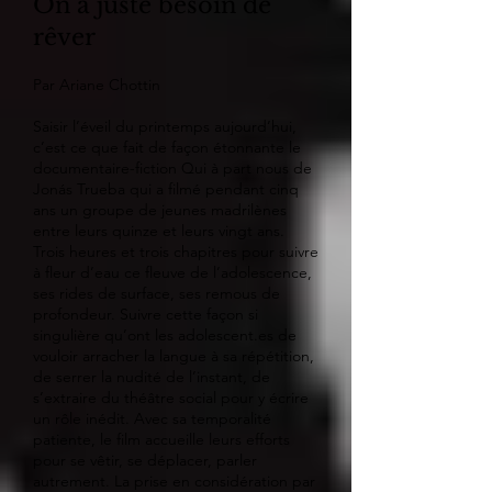
On a juste besoin de
rêver
Par Ariane Chottin
Saisir l’éveil du printemps aujourd’hui,
c’est ce que fait de façon étonnante le
documentaire-fiction Qui à part nous de
Jonás Trueba qui a filmé pendant cinq
ans un groupe de jeunes madrilènes
entre leurs quinze et leurs vingt ans.
Trois heures et trois chapitres pour suivre
à fleur d’eau ce fleuve de l’adolescence,
ses rides de surface, ses remous de
profondeur. Suivre cette façon si
singulière qu’ont les adolescent.es de
vouloir arracher la langue à sa répétition,
de serrer la nudité de l’instant, de
s’extraire du théâtre social pour y écrire
un rôle inédit. Avec sa temporalité
patiente, le film accueille leurs efforts
pour se vêtir, se déplacer, parler
autrement. La prise en considération par