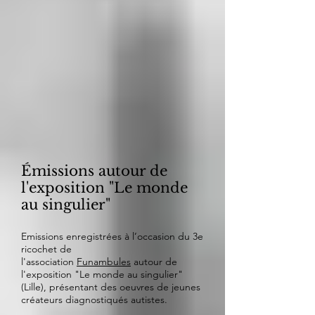
Émissions autour de
l'exposition "Le monde
au singulier"
Emissions enregistrées à l’occasion du 3e
ricochet de
l'association
Funambules
autour de
l'exposition "Le monde au singulier"
(Lille), présentant des oeuvres de jeunes
créateurs diagnostiqués autistes.