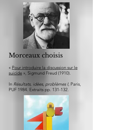
Morceaux choisis
«
Pour introduire la discussion sur le
suicide
», Sigmund Freud (1910).
In
Résultats, idées, problèmes I,
Paris,
PUF 1984. Extraits pp. 131-132.