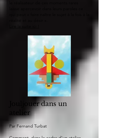
le réalisateur de ces moments rares
laisse apercevoir dans leurs paroles ce
qui peut « faire naître le sujet à la fois à la
réalité et au désir ».
Lire la suite ici !
Jouljouer dans un
atelier
Par Fernand Turbat
Comment, dans le cadre d’un atelier