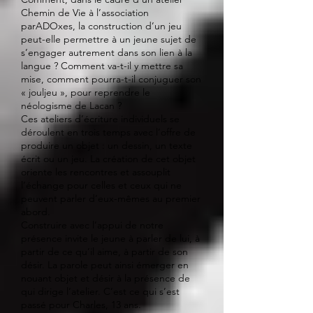
Chemin de Vie à l’association
parADOxes, la construction d’un jeu
peut-elle permettre à un jeune sujet de
s’engager autrement dans son lien à la
langue ? Comment va-t-il y mettre sa
mise, comment pourra-t-il conjuguer son
« jouljeu », pour reprendre le
néologisme de Lacan ?
Ces ateliers d’écriture individuels se
déroulent en trois temps avec l’offre de
produire un objet : un dessin, un texte
écrit ou un jeu. La création de cet objet
oriente les rencontres et assouplit
l’échange pour celles et ceux qui ne
peuvent parler d’eux-mêmes au premier
abord.
Construire avec l’appui de notre
présence invite le jeune à parler de lui, à
partir de ce qu’il aime, à partir de son
désir. La parole peut ainsi émerger en
nouant objet et désir à la présence de
qui dirige l’atelier. C’est ce qui s’est
passé pour Charles, 13 ans.