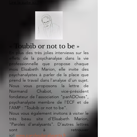
Lire la suite ici !
« Toubib or not to be »
En plus des très jolies interviews sur les
effets de la psychanalyse dans la vie
professionnelle que propose chaque
mois Elisabeth Marion, elle invite des
psychanalystes à parler de la place que
prend le travail dans l'analyse d'un sujet.
Nous vous proposons la lettre de
Normand Chabot, vice-président
fondateur de l'association "parADOxes",
psychanalyste membre de l'ECF et de
l'AMP : "Toubib or not to be".
Nous vous également invitons à visiter le
très beau site d'Elisabeth Marion,
"Paroles d'analysants". D'autres lettres
sont à retrouver
ici!
www.parolesdanalysants.fr