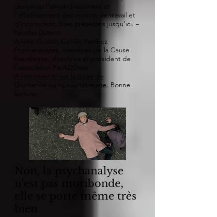
dénoncer l’amoindrissement et
l’affadissement des notions de travail et
d’inconscient, bien présentes jusqu’ici. –
Nicolas Dutent
Ariane Chottin Camilo Ramirez
Psychanalystes, membres de la Cause
freudienne, directrice et président de
l’association ParADOxes
A retrouver ici sur la page de
l'humanité
ou
ici sur notre site.
Bonne
lecture.
Non, la psychanalyse
n'est pas moribonde,
elle se porte même très
bien