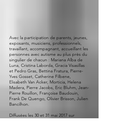
Avec la participation de parents, jeunes,
exposants, musiciens, professionnels,
travaillant, accompagnant, accueillant les
personnes avec autisme au plus près du
singulier de chacun : Mariana Alba de
Luna, Cristina Laborda, Gracia Visasillas
et Pedro Gras, Bettina Fratura, Pierre-
Yves Gosset, Catherine Filbene,
Elisabeth Van Acker, Morticia, Helena
Madera, Pierre Jacobs, Eric Bluhm, Jean-
Pierre Rouillon, Françoise Baudouin,
Frank De Quengo, Olivier Brisson, Julien
Bancilhon.
Diffusées les 30 et 31 mai 2017 sur
Fréquence Paris Plurielle
Voir le site