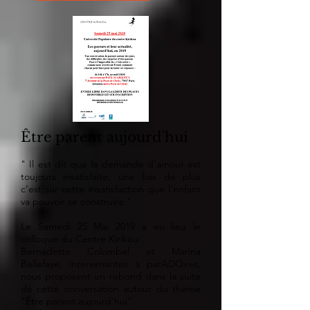
Être parent aujourd'hui
" Il est dit que la demande d’amour est
toujours insatisfaite, une fois de plus
c’est sur cette insatisfaction que l’enfant
va pouvoir se construire."
Le Samedi 25 Mai 2019 a eu lieu le
colloque du Centre Kirikou.
Bernadette Colombel et Marina
Bellefaye, intervenantes à parADOxes,
nous proposent un rebond dans la suite
de cette conversation autour du thème
"Être parent aujourd'hui
".