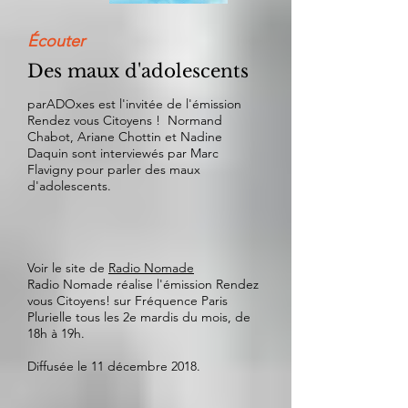
Écouter
Des maux d'adolescents
parADOxes est l'invitée de l'émission
Rendez vous Citoyens ! Normand
Chabot, Ariane Chottin et Nadine
Daquin sont interviewés par Marc
Flavigny pour parler des maux
d'adolescents.
Voir le site de
Radio Nomade
Radio Nomade réalise l'émission Rendez
vous Citoyens! sur Fréquence Paris
Plurielle tous les 2e mardis du mois, de
18h à 19h.
Diffusée le 11 décembre 2018.