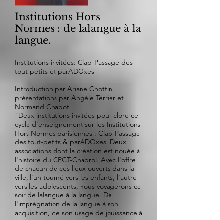
Institutions Hors
Normes : de lalangue à la
langue.
Institutions invitées: Clap-Passage des
tout-petits et parADOxes
Introduction par Ariane Chottin,
présentations par Angèle Terrier et
Normand Chabot
"Deux institutions invitées pour clore ce
cycle d'enseignement sur les Institutions
Hors Normes parisiennes : Clap-Passage
des tout-petits & parADOxes. Deux
associations dont la création est nouée à
l'histoire du CPCT-Chabrol. Avec l'offre
de chacun de ces lieux ouverts dans la
ville, l'un tourné vers les enfants, l'autre
vers les adolescents, nous voyagerons ce
soir de lalangue à la langue. De
l'imprégnation de la langue à son
acquisition, de son usage de jouissance à