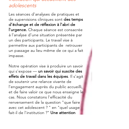
adolescents
Les séances d’analyses de pratiques et
de supervisions cliniques sont
des temps
d’échange et de réflexion
à l'abri de
l'urgence.
Chaque séance est consacrée
à l’analyse d’une situation présentée par
un des participants. Le travail vise à
permettre aux participants de retrouver
un passage au lieu même de ce qui a fait
impasse.
Notre opération vise à produire un savoir
qui s'expose —
un savoir qui suscite des
effets de travail dans les équipes
. Il s’agit
de soutenir une relance vivante de
l'engagement auprès du public accueilli,
et de faire valoir ce que nous enseigne le
cas. Nous constatons l'efficacité du
renversement de la question "que faire
avec cet adolescent ? " en "quel usage
fait-il de l'institution ?"
Une attention
soutenue aux constructions singulières
des adolescents, aux dires et au faire, au
particulier
plutôt qu'au général est notre